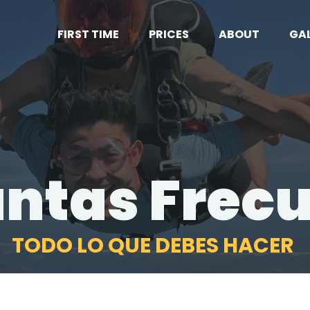
FIRST TIME
PRICES
ABOUT
GA
BOOK NOW!
GIFTS
ntas Frec
CONTACT US
CALL US
GET DIRECTIONS
TODO LO QUE DEBES HACER
 TIME