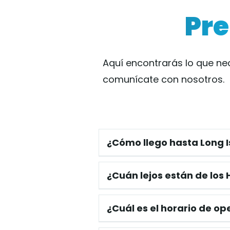
PRICE
Pre
ABOU
GALLE
Aquí encontrarás lo que nec
comunícate con nosotros.
CONT
Search
For
¿Cómo llego hasta Long 
Hay diferentes formas de l
¿Cuán lejos están de los
En auto:
Siga las direccio
Estamos muy cerca de todo
¿Cuál es el horario de o
En tren:
Desde
Penn Statio
los Hamptons, poco más de